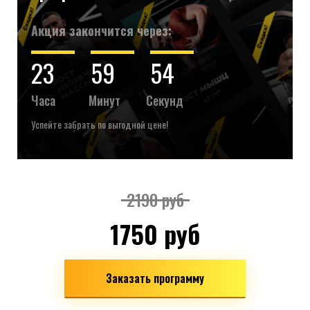
Акция закончится через:
23
59
54
Часа
Минут
Секунд
Успейте забрать по выгодной цене!
2190 руб
1750 руб
Заказать программу