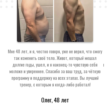
Мне 48 лет, и я, честно говоря, уже не верил, что смогу
До
так изменить своё тело. Живот, который мешал
к
долгие годы, ушел, и я наконец-то чувствую себя
мыш
моложе и увереннее. Спасибо за ваш труд, за чёткую
Уже
программу и поддержку на всех этапах. Вы лучший
г
тренер, с которым я когда-либо работал!
Олег, 48 лет