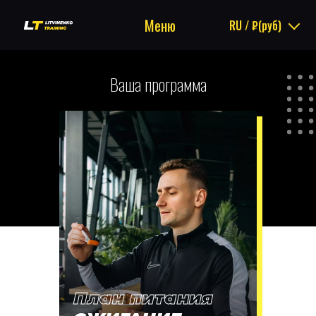
Меню
RU / ₽(руб)
Ваша программа
План питания